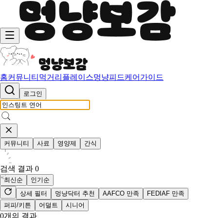
홈
커뮤니티
먹거리
플레이스
멍냥피드
케어가이드
로그인
커뮤니티
사료
영양제
간식
검색 결과
0
최신순
인기순
상세 필터
멍냥닥터 추천
AAFCO 만족
FEDIAF 만족
퍼피/키튼
어덜트
시니어
0
개의 결과