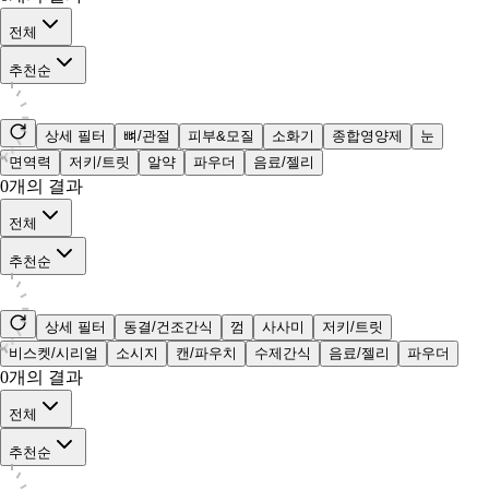
전체
추천순
상세 필터
뼈/관절
피부&모질
소화기
종합영양제
눈
면역력
저키/트릿
알약
파우더
음료/젤리
0
개의 결과
전체
추천순
상세 필터
동결/건조간식
껌
사사미
저키/트릿
비스켓/시리얼
소시지
캔/파우치
수제간식
음료/젤리
파우더
0
개의 결과
전체
추천순