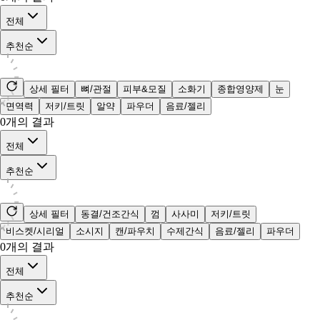
전체
추천순
상세 필터
뼈/관절
피부&모질
소화기
종합영양제
눈
면역력
저키/트릿
알약
파우더
음료/젤리
0
개의 결과
전체
추천순
상세 필터
동결/건조간식
껌
사사미
저키/트릿
비스켓/시리얼
소시지
캔/파우치
수제간식
음료/젤리
파우더
0
개의 결과
전체
추천순