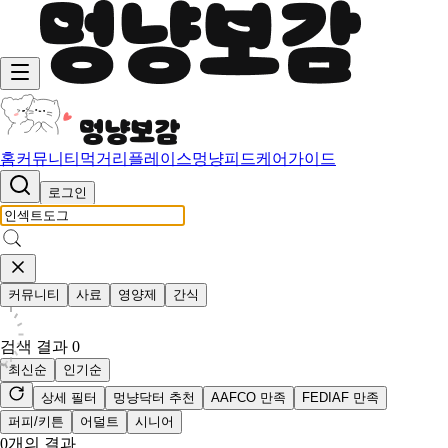
홈
커뮤니티
먹거리
플레이스
멍냥피드
케어가이드
로그인
커뮤니티
사료
영양제
간식
검색 결과
0
최신순
인기순
상세 필터
멍냥닥터 추천
AAFCO 만족
FEDIAF 만족
퍼피/키튼
어덜트
시니어
0
개의 결과