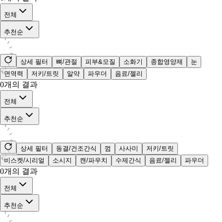
전체
추천순
상세 필터
뼈/관절
피부&모질
소화기
종합영양제
눈
면역력
저키/트릿
알약
파우더
음료/젤리
0
개의 결과
전체
추천순
상세 필터
동결/건조간식
껌
사사미
저키/트릿
비스켓/시리얼
소시지
캔/파우치
수제간식
음료/젤리
파우더
0
개의 결과
전체
추천순