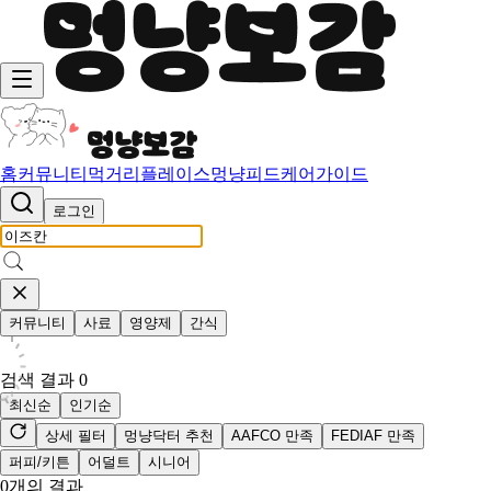
홈
커뮤니티
먹거리
플레이스
멍냥피드
케어가이드
로그인
커뮤니티
사료
영양제
간식
검색 결과
0
최신순
인기순
상세 필터
멍냥닥터 추천
AAFCO 만족
FEDIAF 만족
퍼피/키튼
어덜트
시니어
0
개의 결과