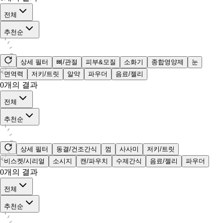
전체
추천순
상세 필터
뼈/관절
피부&모질
소화기
종합영양제
눈
면역력
저키/트릿
알약
파우더
음료/젤리
0
개의 결과
전체
추천순
상세 필터
동결/건조간식
껌
사사미
저키/트릿
비스켓/시리얼
소시지
캔/파우치
수제간식
음료/젤리
파우더
0
개의 결과
전체
추천순