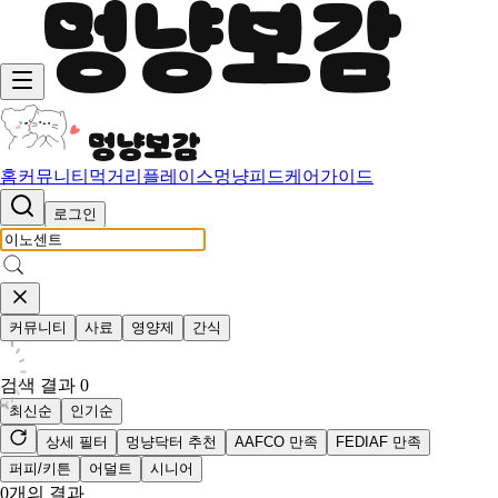
홈
커뮤니티
먹거리
플레이스
멍냥피드
케어가이드
로그인
커뮤니티
사료
영양제
간식
검색 결과
0
최신순
인기순
상세 필터
멍냥닥터 추천
AAFCO 만족
FEDIAF 만족
퍼피/키튼
어덜트
시니어
0
개의 결과