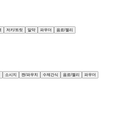
력
저키/트릿
알약
파우더
음료/젤리
얼
소시지
캔/파우치
수제간식
음료/젤리
파우더