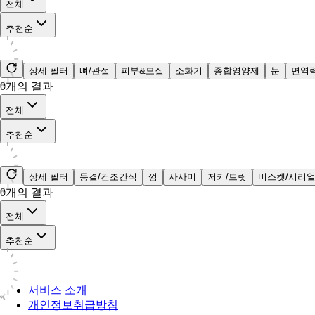
전체
추천순
상세 필터
뼈/관절
피부&모질
소화기
종합영양제
눈
면역
0
개의 결과
전체
추천순
상세 필터
동결/건조간식
껌
사사미
저키/트릿
비스켓/시리
0
개의 결과
전체
추천순
서비스 소개
개인정보취급방침