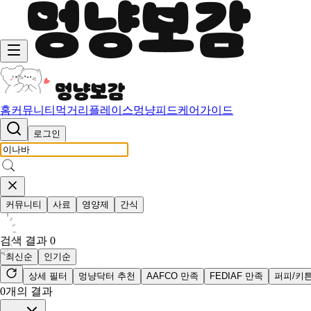
홈
커뮤니티
먹거리
플레이스
멍냥피드
케어가이드
로그인
커뮤니티
사료
영양제
간식
검색 결과
0
최신순
인기순
상세 필터
멍냥닥터 추천
AAFCO 만족
FEDIAF 만족
퍼피/키
0
개의 결과