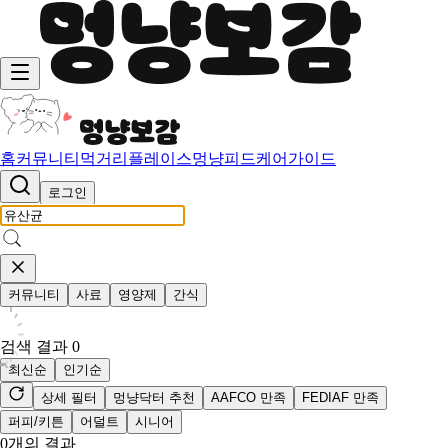
홈
커뮤니티
먹거리
플레이스
멍냥피드
케어가이드
로그인
커뮤니티
사료
영양제
간식
검색 결과
0
최신순
인기순
상세 필터
멍냥닥터 추천
AAFCO 만족
FEDIAF 만족
퍼피/키튼
어덜트
시니어
0
개의 결과