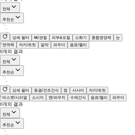
전체
추천순
상세 필터
뼈/관절
피부&모질
소화기
종합영양제
눈
면역력
저키/트릿
알약
파우더
음료/젤리
0
개의 결과
전체
추천순
상세 필터
동결/건조간식
껌
사사미
저키/트릿
비스켓/시리얼
소시지
캔/파우치
수제간식
음료/젤리
파우더
0
개의 결과
전체
추천순