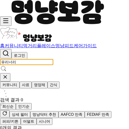
홈
커뮤니티
먹거리
플레이스
멍냥피드
케어가이드
로그인
커뮤니티
사료
영양제
간식
검색 결과
0
최신순
인기순
상세 필터
멍냥닥터 추천
AAFCO 만족
FEDIAF 만족
퍼피/키튼
어덜트
시니어
0
개의 결과