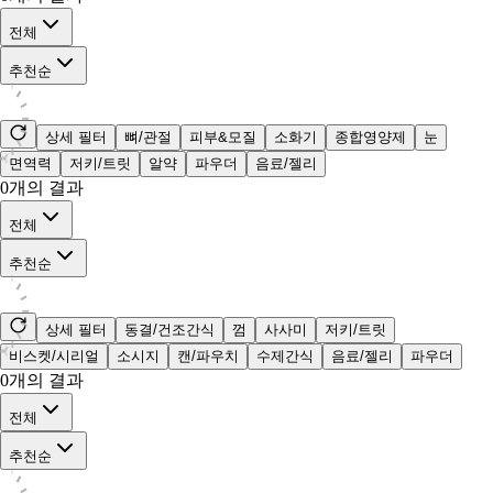
전체
추천순
상세 필터
뼈/관절
피부&모질
소화기
종합영양제
눈
면역력
저키/트릿
알약
파우더
음료/젤리
0
개의 결과
전체
추천순
상세 필터
동결/건조간식
껌
사사미
저키/트릿
비스켓/시리얼
소시지
캔/파우치
수제간식
음료/젤리
파우더
0
개의 결과
전체
추천순