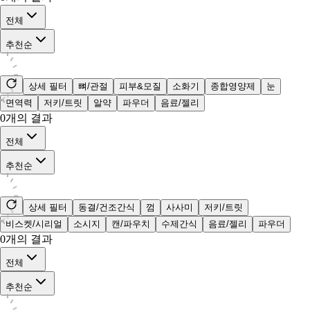
전체
추천순
상세 필터
뼈/관절
피부&모질
소화기
종합영양제
눈
면역력
저키/트릿
알약
파우더
음료/젤리
0
개의 결과
전체
추천순
상세 필터
동결/건조간식
껌
사사미
저키/트릿
비스켓/시리얼
소시지
캔/파우치
수제간식
음료/젤리
파우더
0
개의 결과
전체
추천순