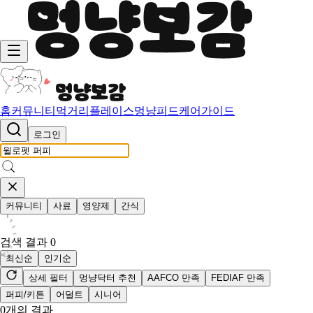
홈
커뮤니티
먹거리
플레이스
멍냥피드
케어가이드
로그인
커뮤니티
사료
영양제
간식
검색 결과
0
최신순
인기순
상세 필터
멍냥닥터 추천
AAFCO 만족
FEDIAF 만족
퍼피/키튼
어덜트
시니어
0
개의 결과