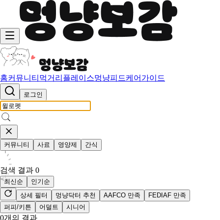
홈
커뮤니티
먹거리
플레이스
멍냥피드
케어가이드
로그인
커뮤니티
사료
영양제
간식
검색 결과
0
최신순
인기순
상세 필터
멍냥닥터 추천
AAFCO 만족
FEDIAF 만족
퍼피/키튼
어덜트
시니어
0
개의 결과