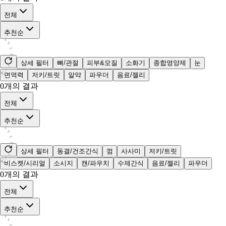
전체
추천순
상세 필터
뼈/관절
피부&모질
소화기
종합영양제
눈
면역력
저키/트릿
알약
파우더
음료/젤리
0
개의 결과
전체
추천순
상세 필터
동결/건조간식
껌
사사미
저키/트릿
비스켓/시리얼
소시지
캔/파우치
수제간식
음료/젤리
파우더
0
개의 결과
전체
추천순