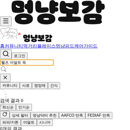
홈
커뮤니티
먹거리
플레이스
멍냥피드
케어가이드
로그인
커뮤니티
사료
영양제
간식
검색 결과
0
최신순
인기순
상세 필터
멍냥닥터 추천
AAFCO 만족
FEDIAF 만족
퍼피/키튼
어덜트
시니어
0
개의 결과