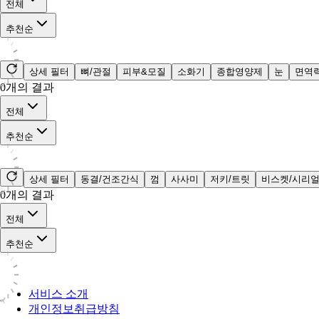
전체
추천순
상세 필터
뼈/관절
피부&모질
소화기
종합영양제
눈
면역
0
개의 결과
전체
추천순
상세 필터
동결/건조간식
껌
사사미
저키/트릿
비스켓/시리
0
개의 결과
전체
추천순
서비스 소개
개인정보취급방침