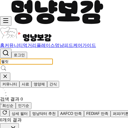
홈
커뮤니티
먹거리
플레이스
멍냥피드
케어가이드
로그인
커뮤니티
사료
영양제
간식
검색 결과
0
최신순
인기순
상세 필터
멍냥닥터 추천
AAFCO 만족
FEDIAF 만족
퍼피/키
0
개의 결과