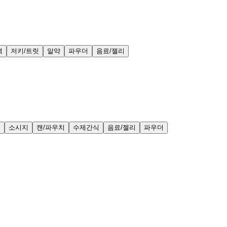
력
저키/트릿
알약
파우더
음료/젤리
얼
소시지
캔/파우치
수제간식
음료/젤리
파우더