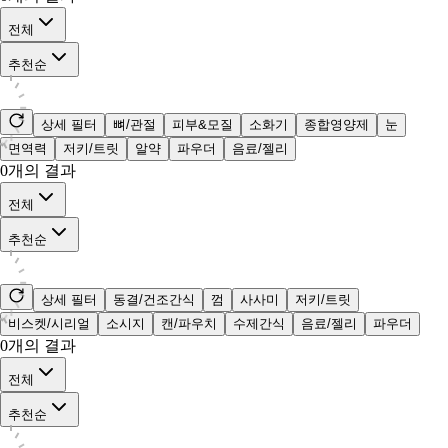
전체
추천순
상세 필터
뼈/관절
피부&모질
소화기
종합영양제
눈
면역력
저키/트릿
알약
파우더
음료/젤리
0
개의 결과
전체
추천순
상세 필터
동결/건조간식
껌
사사미
저키/트릿
비스켓/시리얼
소시지
캔/파우치
수제간식
음료/젤리
파우더
0
개의 결과
전체
추천순