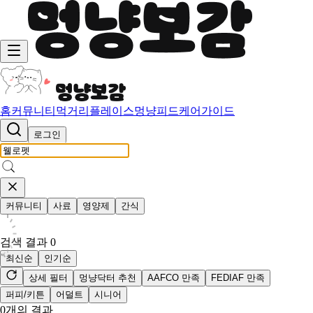
홈
커뮤니티
먹거리
플레이스
멍냥피드
케어가이드
로그인
커뮤니티
사료
영양제
간식
검색 결과
0
최신순
인기순
상세 필터
멍냥닥터 추천
AAFCO 만족
FEDIAF 만족
퍼피/키튼
어덜트
시니어
0
개의 결과