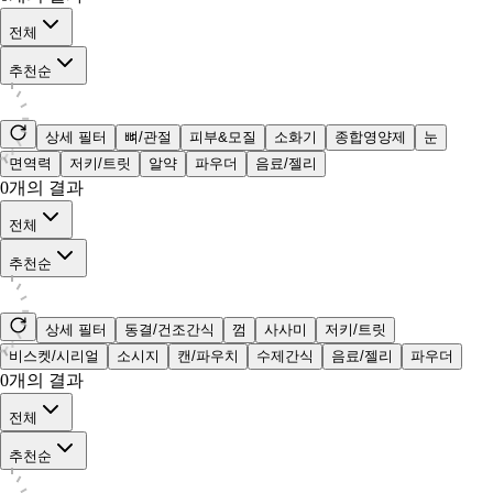
전체
추천순
상세 필터
뼈/관절
피부&모질
소화기
종합영양제
눈
면역력
저키/트릿
알약
파우더
음료/젤리
0
개의 결과
전체
추천순
상세 필터
동결/건조간식
껌
사사미
저키/트릿
비스켓/시리얼
소시지
캔/파우치
수제간식
음료/젤리
파우더
0
개의 결과
전체
추천순