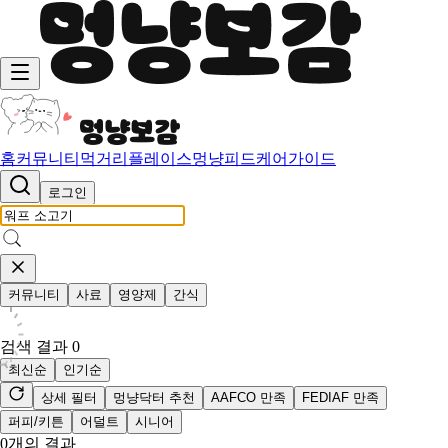
홈
커뮤니티
먹거리
플레이스
멍냥피드
케어가이드
로그인
커뮤니티
사료
영양제
간식
검색 결과
0
최신순
인기순
상세 필터
멍냥닥터 추천
AAFCO 만족
FEDIAF 만족
퍼피/키튼
어덜트
시니어
0
개의 결과