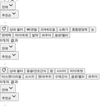
전체
추천순
상세 필터
뼈/관절
피부&모질
소화기
종합영양제
눈
면역력
저키/트릿
알약
파우더
음료/젤리
0
개의 결과
전체
추천순
상세 필터
동결/건조간식
껌
사사미
저키/트릿
비스켓/시리얼
소시지
캔/파우치
수제간식
음료/젤리
파우더
0
개의 결과
전체
추천순