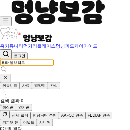
홈
커뮤니티
먹거리
플레이스
멍냥피드
케어가이드
로그인
커뮤니티
사료
영양제
간식
검색 결과
0
최신순
인기순
상세 필터
멍냥닥터 추천
AAFCO 만족
FEDIAF 만족
퍼피/키튼
어덜트
시니어
0
개의 결과