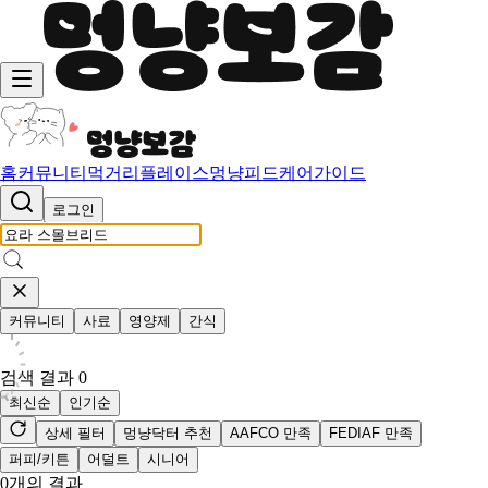
홈
커뮤니티
먹거리
플레이스
멍냥피드
케어가이드
로그인
커뮤니티
사료
영양제
간식
검색 결과
0
최신순
인기순
상세 필터
멍냥닥터 추천
AAFCO 만족
FEDIAF 만족
퍼피/키튼
어덜트
시니어
0
개의 결과