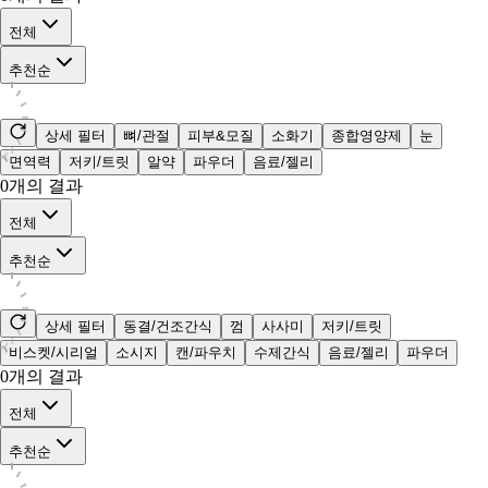
전체
추천순
상세 필터
뼈/관절
피부&모질
소화기
종합영양제
눈
면역력
저키/트릿
알약
파우더
음료/젤리
0
개의 결과
전체
추천순
상세 필터
동결/건조간식
껌
사사미
저키/트릿
비스켓/시리얼
소시지
캔/파우치
수제간식
음료/젤리
파우더
0
개의 결과
전체
추천순