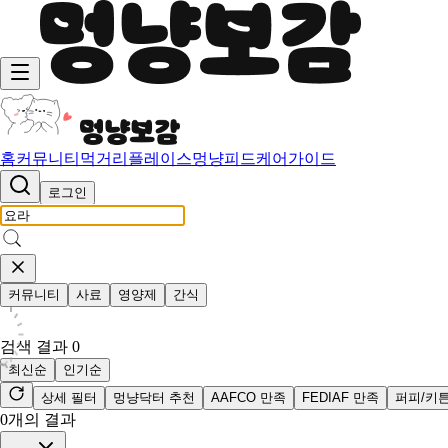
홈
커뮤니티
먹거리
플레이스
멍냥피드
케어가이드
로그인
커뮤니티
사료
영양제
간식
검색 결과
0
최신순
인기순
상세 필터
멍냥닥터 추천
AAFCO 만족
FEDIAF 만족
퍼피/키
0
개의 결과