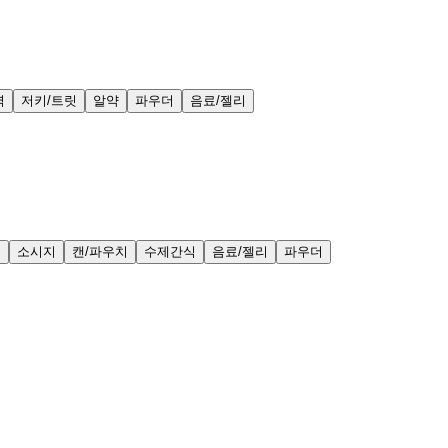
력
저키/트릿
알약
파우더
음료/젤리
얼
소시지
캔/파우치
수제간식
음료/젤리
파우더