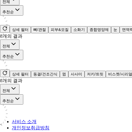
전체
추천순
상세 필터
뼈/관절
피부&모질
소화기
종합영양제
눈
면역
0
개의 결과
전체
추천순
상세 필터
동결/건조간식
껌
사사미
저키/트릿
비스켓/시리
0
개의 결과
전체
추천순
서비스 소개
개인정보취급방침