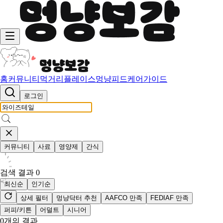
홈
커뮤니티
먹거리
플레이스
멍냥피드
케어가이드
로그인
커뮤니티
사료
영양제
간식
검색 결과
0
최신순
인기순
상세 필터
멍냥닥터 추천
AAFCO 만족
FEDIAF 만족
퍼피/키튼
어덜트
시니어
0
개의 결과