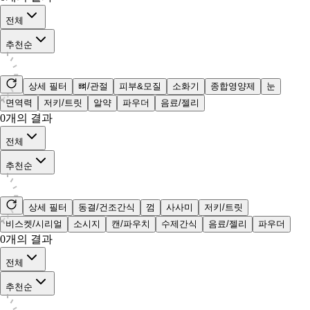
전체
추천순
상세 필터
뼈/관절
피부&모질
소화기
종합영양제
눈
면역력
저키/트릿
알약
파우더
음료/젤리
0
개의 결과
전체
추천순
상세 필터
동결/건조간식
껌
사사미
저키/트릿
비스켓/시리얼
소시지
캔/파우치
수제간식
음료/젤리
파우더
0
개의 결과
전체
추천순