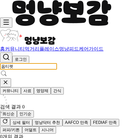
홈
커뮤니티
먹거리
플레이스
멍냥피드
케어가이드
로그인
커뮤니티
사료
영양제
간식
검색 결과
0
최신순
인기순
상세 필터
멍냥닥터 추천
AAFCO 만족
FEDIAF 만족
퍼피/키튼
어덜트
시니어
0
개의 결과