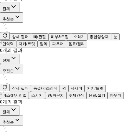
전체
추천순
상세 필터
뼈/관절
피부&모질
소화기
종합영양제
눈
면역력
저키/트릿
알약
파우더
음료/젤리
0
개의 결과
전체
추천순
상세 필터
동결/건조간식
껌
사사미
저키/트릿
비스켓/시리얼
소시지
캔/파우치
수제간식
음료/젤리
파우더
0
개의 결과
전체
추천순