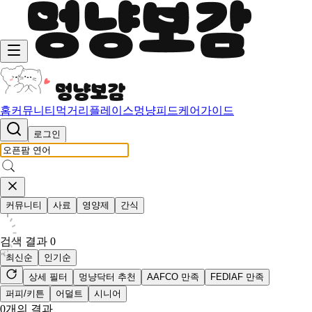
홈
커뮤니티
먹거리
플레이스
멍냥피드
케어가이드
로그인
커뮤니티
사료
영양제
간식
검색 결과
0
최신순
인기순
상세 필터
멍냥닥터 추천
AAFCO 만족
FEDIAF 만족
퍼피/키튼
어덜트
시니어
0
개의 결과