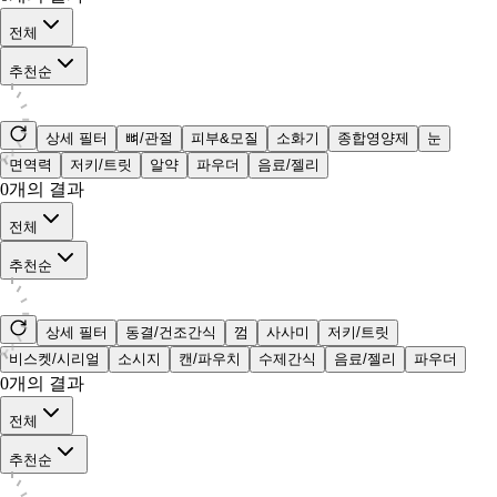
전체
추천순
상세 필터
뼈/관절
피부&모질
소화기
종합영양제
눈
면역력
저키/트릿
알약
파우더
음료/젤리
0
개의 결과
전체
추천순
상세 필터
동결/건조간식
껌
사사미
저키/트릿
비스켓/시리얼
소시지
캔/파우치
수제간식
음료/젤리
파우더
0
개의 결과
전체
추천순