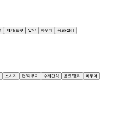
력
저키/트릿
알약
파우더
음료/젤리
얼
소시지
캔/파우치
수제간식
음료/젤리
파우더