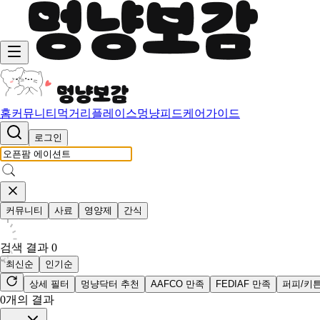
홈
커뮤니티
먹거리
플레이스
멍냥피드
케어가이드
로그인
커뮤니티
사료
영양제
간식
검색 결과
0
최신순
인기순
상세 필터
멍냥닥터 추천
AAFCO 만족
FEDIAF 만족
퍼피/키
0
개의 결과