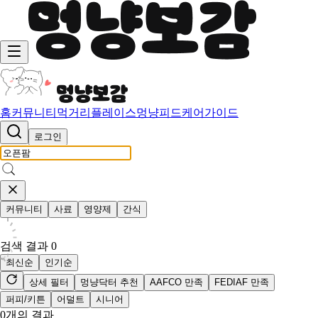
홈
커뮤니티
먹거리
플레이스
멍냥피드
케어가이드
로그인
커뮤니티
사료
영양제
간식
검색 결과
0
최신순
인기순
상세 필터
멍냥닥터 추천
AAFCO 만족
FEDIAF 만족
퍼피/키튼
어덜트
시니어
0
개의 결과