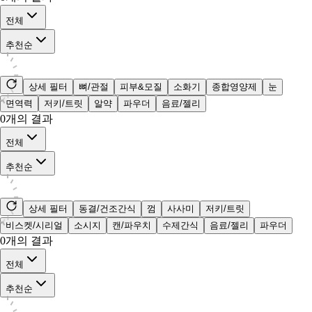
전체
추천순
상세 필터
뼈/관절
피부&모질
소화기
종합영양제
눈
면역력
저키/트릿
알약
파우더
음료/젤리
0
개의 결과
전체
추천순
상세 필터
동결/건조간식
껌
사사미
저키/트릿
비스켓/시리얼
소시지
캔/파우치
수제간식
음료/젤리
파우더
0
개의 결과
전체
추천순