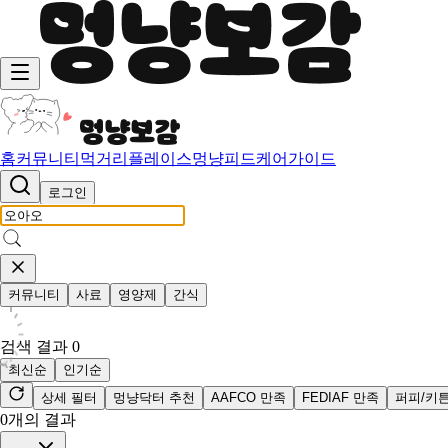
홈
커뮤니티
먹거리
플레이스
멍냥피드
케어가이드
로그인
커뮤니티
사료
영양제
간식
검색 결과
0
최신순
인기순
상세 필터
멍냥닥터 추천
AAFCO 만족
FEDIAF 만족
퍼피/키
0
개의 결과