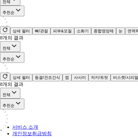
전체
추천순
상세 필터
뼈/관절
피부&모질
소화기
종합영양제
눈
면역
0
개의 결과
전체
추천순
상세 필터
동결/건조간식
껌
사사미
저키/트릿
비스켓/시리
0
개의 결과
전체
추천순
서비스 소개
개인정보취급방침