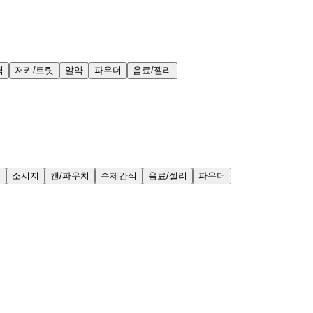
력
저키/트릿
알약
파우더
음료/젤리
얼
소시지
캔/파우치
수제간식
음료/젤리
파우더