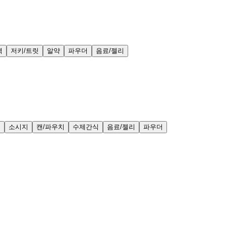
력
저키/트릿
알약
파우더
음료/젤리
얼
소시지
캔/파우치
수제간식
음료/젤리
파우더