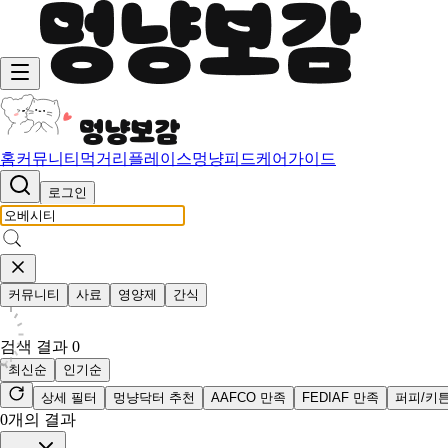
홈
커뮤니티
먹거리
플레이스
멍냥피드
케어가이드
로그인
커뮤니티
사료
영양제
간식
검색 결과
0
최신순
인기순
상세 필터
멍냥닥터 추천
AAFCO 만족
FEDIAF 만족
퍼피/키
0
개의 결과