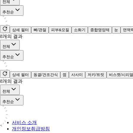
전체
추천순
상세 필터
뼈/관절
피부&모질
소화기
종합영양제
눈
면역
0
개의 결과
전체
추천순
상세 필터
동결/건조간식
껌
사사미
저키/트릿
비스켓/시리
0
개의 결과
전체
추천순
서비스 소개
개인정보취급방침