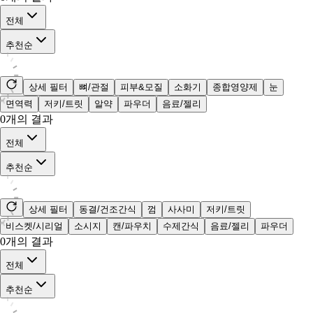
전체
추천순
상세 필터
뼈/관절
피부&모질
소화기
종합영양제
눈
면역력
저키/트릿
알약
파우더
음료/젤리
0
개의 결과
전체
추천순
상세 필터
동결/건조간식
껌
사사미
저키/트릿
비스켓/시리얼
소시지
캔/파우치
수제간식
음료/젤리
파우더
0
개의 결과
전체
추천순