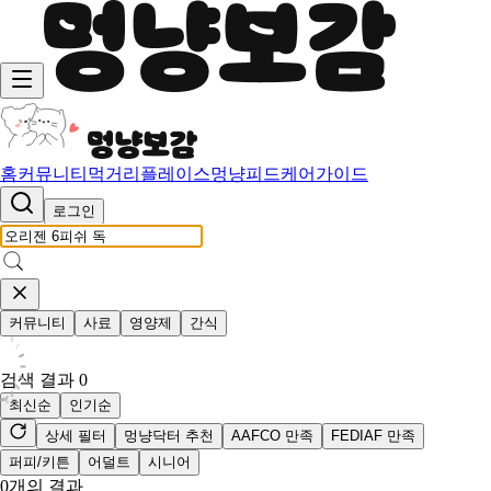
홈
커뮤니티
먹거리
플레이스
멍냥피드
케어가이드
로그인
커뮤니티
사료
영양제
간식
검색 결과
0
최신순
인기순
상세 필터
멍냥닥터 추천
AAFCO 만족
FEDIAF 만족
퍼피/키튼
어덜트
시니어
0
개의 결과