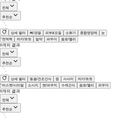
전체
추천순
상세 필터
뼈/관절
피부&모질
소화기
종합영양제
눈
면역력
저키/트릿
알약
파우더
음료/젤리
0
개의 결과
전체
추천순
상세 필터
동결/건조간식
껌
사사미
저키/트릿
비스켓/시리얼
소시지
캔/파우치
수제간식
음료/젤리
파우더
0
개의 결과
전체
추천순