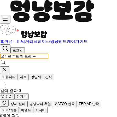
홈
커뮤니티
먹거리
플레이스
멍냥피드
케어가이드
로그인
커뮤니티
사료
영양제
간식
검색 결과
0
최신순
인기순
상세 필터
멍냥닥터 추천
AAFCO 만족
FEDIAF 만족
퍼피/키튼
어덜트
시니어
0
개의 결과