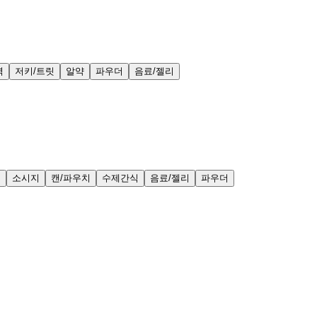
력
저키/트릿
알약
파우더
음료/젤리
얼
소시지
캔/파우치
수제간식
음료/젤리
파우더