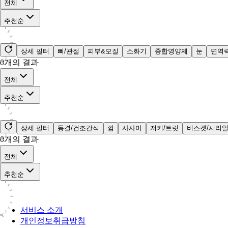
전체
추천순
상세 필터
뼈/관절
피부&모질
소화기
종합영양제
눈
면역
0
개의 결과
전체
추천순
상세 필터
동결/건조간식
껌
사사미
저키/트릿
비스켓/시리
0
개의 결과
전체
추천순
서비스 소개
개인정보취급방침