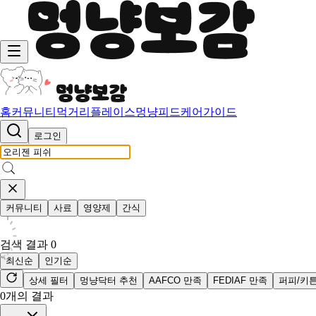
홈
커뮤니티
먹거리
플레이스
멍냥피드
케어가이드
로그인
커뮤니티
사료
영양제
간식
검색 결과
0
최신순
인기순
상세 필터
멍냥닥터 추천
AAFCO 만족
FEDIAF 만족
퍼피/키
0
개의 결과