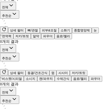
전체
추천순
상세 필터
뼈/관절
피부&모질
소화기
종합영양제
눈
면역력
저키/트릿
알약
파우더
음료/젤리
0
개의 결과
전체
추천순
상세 필터
동결/건조간식
껌
사사미
저키/트릿
비스켓/시리얼
소시지
캔/파우치
수제간식
음료/젤리
파우더
0
개의 결과
전체
추천순