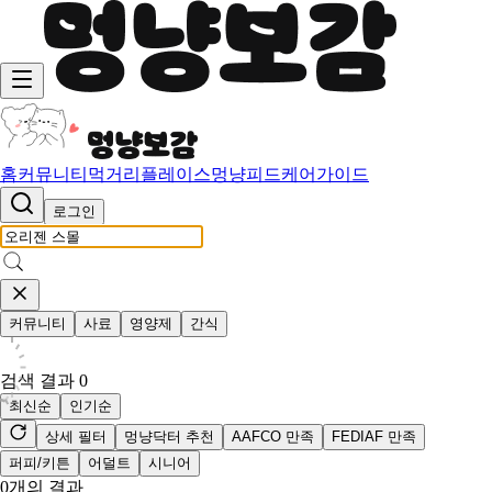
홈
커뮤니티
먹거리
플레이스
멍냥피드
케어가이드
로그인
커뮤니티
사료
영양제
간식
검색 결과
0
최신순
인기순
상세 필터
멍냥닥터 추천
AAFCO 만족
FEDIAF 만족
퍼피/키튼
어덜트
시니어
0
개의 결과