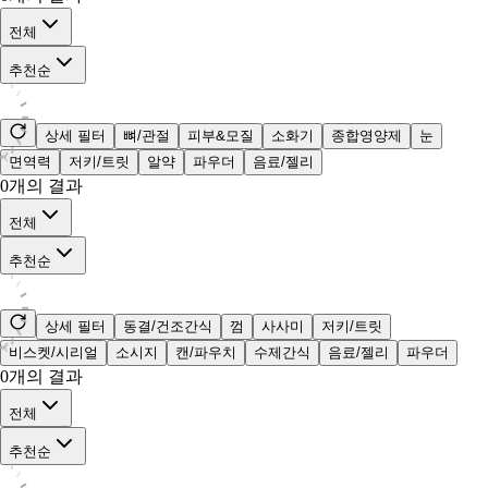
전체
추천순
상세 필터
뼈/관절
피부&모질
소화기
종합영양제
눈
면역력
저키/트릿
알약
파우더
음료/젤리
0
개의 결과
전체
추천순
상세 필터
동결/건조간식
껌
사사미
저키/트릿
비스켓/시리얼
소시지
캔/파우치
수제간식
음료/젤리
파우더
0
개의 결과
전체
추천순