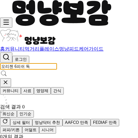
홈
커뮤니티
먹거리
플레이스
멍냥피드
케어가이드
로그인
커뮤니티
사료
영양제
간식
검색 결과
0
최신순
인기순
상세 필터
멍냥닥터 추천
AAFCO 만족
FEDIAF 만족
퍼피/키튼
어덜트
시니어
0
개의 결과