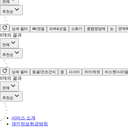
전체
추천순
상세 필터
뼈/관절
피부&모질
소화기
종합영양제
눈
면역
0
개의 결과
전체
추천순
상세 필터
동결/건조간식
껌
사사미
저키/트릿
비스켓/시리
0
개의 결과
전체
추천순
서비스 소개
개인정보취급방침