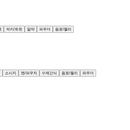
력
저키/트릿
알약
파우더
음료/젤리
얼
소시지
캔/파우치
수제간식
음료/젤리
파우더