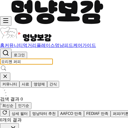
홈
커뮤니티
먹거리
플레이스
멍냥피드
케어가이드
로그인
커뮤니티
사료
영양제
간식
검색 결과
0
최신순
인기순
상세 필터
멍냥닥터 추천
AAFCO 만족
FEDIAF 만족
퍼피/키
0
개의 결과