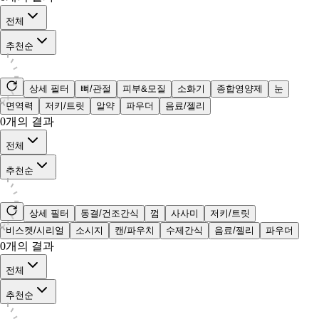
전체
추천순
상세 필터
뼈/관절
피부&모질
소화기
종합영양제
눈
면역력
저키/트릿
알약
파우더
음료/젤리
0
개의 결과
전체
추천순
상세 필터
동결/건조간식
껌
사사미
저키/트릿
비스켓/시리얼
소시지
캔/파우치
수제간식
음료/젤리
파우더
0
개의 결과
전체
추천순