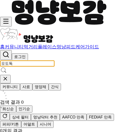
홈
커뮤니티
먹거리
플레이스
멍냥피드
케어가이드
로그인
커뮤니티
사료
영양제
간식
검색 결과
0
최신순
인기순
상세 필터
멍냥닥터 추천
AAFCO 만족
FEDIAF 만족
퍼피/키튼
어덜트
시니어
0
개의 결과