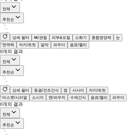
전체
추천순
상세 필터
뼈/관절
피부&모질
소화기
종합영양제
눈
면역력
저키/트릿
알약
파우더
음료/젤리
0
개의 결과
전체
추천순
상세 필터
동결/건조간식
껌
사사미
저키/트릿
비스켓/시리얼
소시지
캔/파우치
수제간식
음료/젤리
파우더
0
개의 결과
전체
추천순