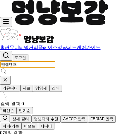
홈
커뮤니티
먹거리
플레이스
멍냥피드
케어가이드
로그인
커뮤니티
사료
영양제
간식
검색 결과
0
최신순
인기순
상세 필터
멍냥닥터 추천
AAFCO 만족
FEDIAF 만족
퍼피/키튼
어덜트
시니어
0
개의 결과