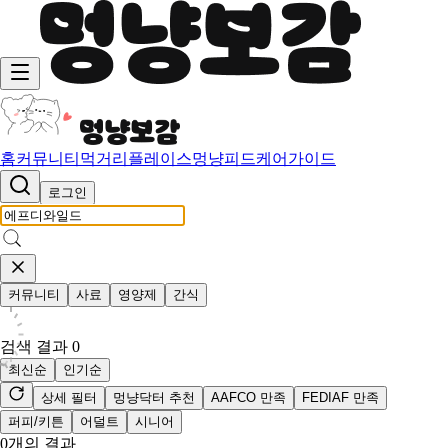
홈
커뮤니티
먹거리
플레이스
멍냥피드
케어가이드
로그인
커뮤니티
사료
영양제
간식
검색 결과
0
최신순
인기순
상세 필터
멍냥닥터 추천
AAFCO 만족
FEDIAF 만족
퍼피/키튼
어덜트
시니어
0
개의 결과