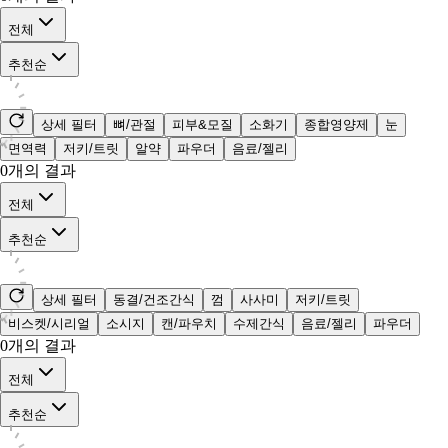
전체
추천순
상세 필터
뼈/관절
피부&모질
소화기
종합영양제
눈
면역력
저키/트릿
알약
파우더
음료/젤리
0
개의 결과
전체
추천순
상세 필터
동결/건조간식
껌
사사미
저키/트릿
비스켓/시리얼
소시지
캔/파우치
수제간식
음료/젤리
파우더
0
개의 결과
전체
추천순