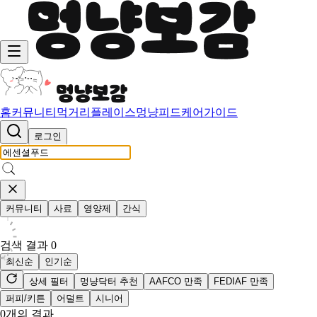
홈
커뮤니티
먹거리
플레이스
멍냥피드
케어가이드
로그인
커뮤니티
사료
영양제
간식
검색 결과
0
최신순
인기순
상세 필터
멍냥닥터 추천
AAFCO 만족
FEDIAF 만족
퍼피/키튼
어덜트
시니어
0
개의 결과