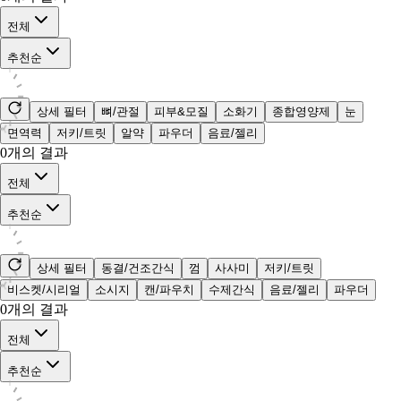
전체
추천순
상세 필터
뼈/관절
피부&모질
소화기
종합영양제
눈
면역력
저키/트릿
알약
파우더
음료/젤리
0
개의 결과
전체
추천순
상세 필터
동결/건조간식
껌
사사미
저키/트릿
비스켓/시리얼
소시지
캔/파우치
수제간식
음료/젤리
파우더
0
개의 결과
전체
추천순