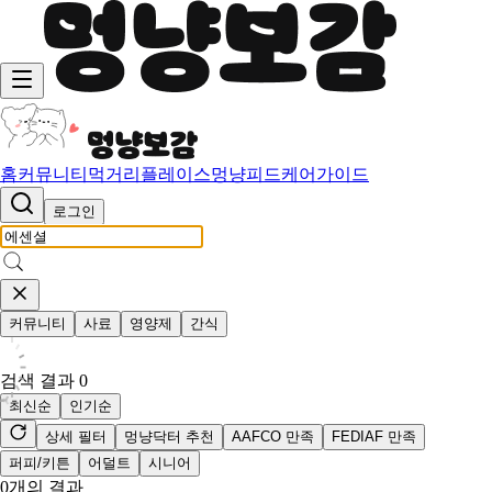
홈
커뮤니티
먹거리
플레이스
멍냥피드
케어가이드
로그인
커뮤니티
사료
영양제
간식
검색 결과
0
최신순
인기순
상세 필터
멍냥닥터 추천
AAFCO 만족
FEDIAF 만족
퍼피/키튼
어덜트
시니어
0
개의 결과