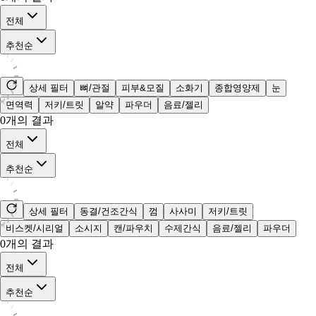
전체
추천순
상세 필터
뼈/관절
피부&모질
소화기
종합영양제
눈
면역력
저키/트릿
알약
파우더
음료/젤리
0
개의 결과
전체
추천순
상세 필터
동결/건조간식
껌
사사미
저키/트릿
비스켓/시리얼
소시지
캔/파우치
수제간식
음료/젤리
파우더
0
개의 결과
전체
추천순