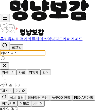
홈
커뮤니티
먹거리
플레이스
멍냥피드
케어가이드
로그인
커뮤니티
사료
영양제
간식
검색 결과
0
최신순
인기순
상세 필터
멍냥닥터 추천
AAFCO 만족
FEDIAF 만족
퍼피/키튼
어덜트
시니어
0
개의 결과