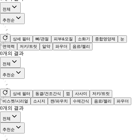
전체
추천순
상세 필터
뼈/관절
피부&모질
소화기
종합영양제
눈
면역력
저키/트릿
알약
파우더
음료/젤리
0
개의 결과
전체
추천순
상세 필터
동결/건조간식
껌
사사미
저키/트릿
비스켓/시리얼
소시지
캔/파우치
수제간식
음료/젤리
파우더
0
개의 결과
전체
추천순