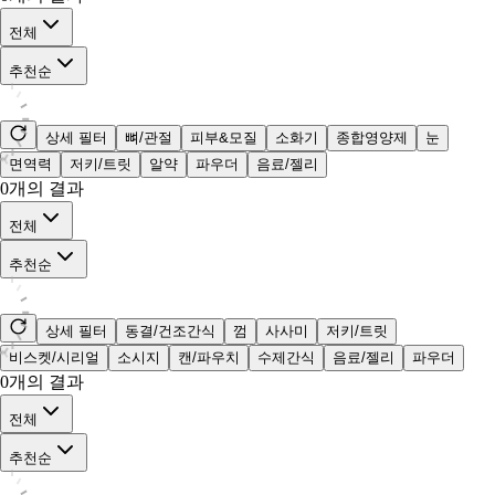
전체
추천순
상세 필터
뼈/관절
피부&모질
소화기
종합영양제
눈
면역력
저키/트릿
알약
파우더
음료/젤리
0
개의 결과
전체
추천순
상세 필터
동결/건조간식
껌
사사미
저키/트릿
비스켓/시리얼
소시지
캔/파우치
수제간식
음료/젤리
파우더
0
개의 결과
전체
추천순