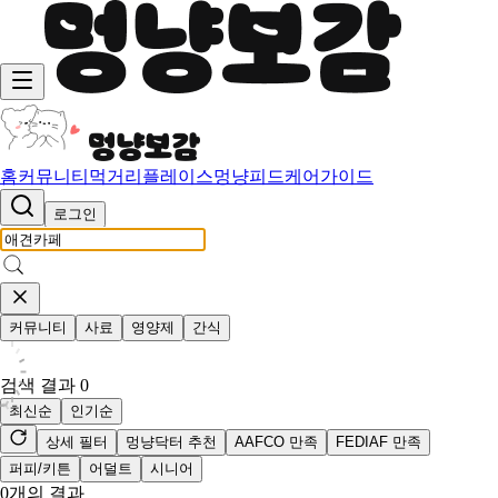
홈
커뮤니티
먹거리
플레이스
멍냥피드
케어가이드
로그인
커뮤니티
사료
영양제
간식
검색 결과
0
최신순
인기순
상세 필터
멍냥닥터 추천
AAFCO 만족
FEDIAF 만족
퍼피/키튼
어덜트
시니어
0
개의 결과