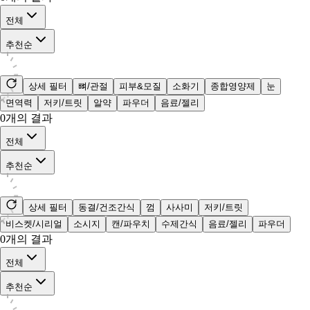
전체
추천순
상세 필터
뼈/관절
피부&모질
소화기
종합영양제
눈
면역력
저키/트릿
알약
파우더
음료/젤리
0
개의 결과
전체
추천순
상세 필터
동결/건조간식
껌
사사미
저키/트릿
비스켓/시리얼
소시지
캔/파우치
수제간식
음료/젤리
파우더
0
개의 결과
전체
추천순