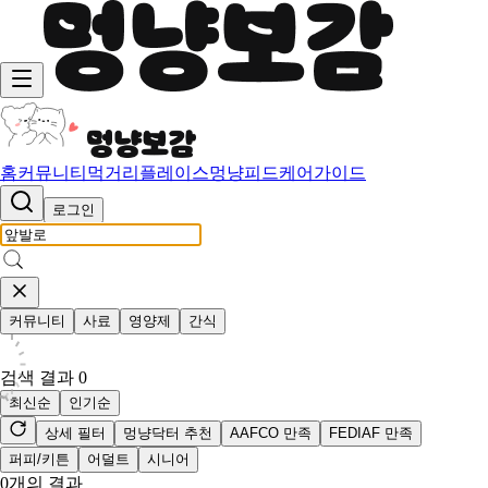
홈
커뮤니티
먹거리
플레이스
멍냥피드
케어가이드
로그인
커뮤니티
사료
영양제
간식
검색 결과
0
최신순
인기순
상세 필터
멍냥닥터 추천
AAFCO 만족
FEDIAF 만족
퍼피/키튼
어덜트
시니어
0
개의 결과