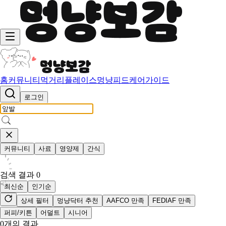
홈
커뮤니티
먹거리
플레이스
멍냥피드
케어가이드
로그인
커뮤니티
사료
영양제
간식
검색 결과
0
최신순
인기순
상세 필터
멍냥닥터 추천
AAFCO 만족
FEDIAF 만족
퍼피/키튼
어덜트
시니어
0
개의 결과