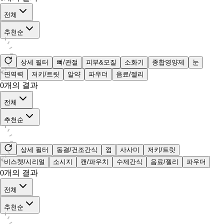
전체
추천순
상세 필터
뼈/관절
피부&모질
소화기
종합영양제
눈
면역력
저키/트릿
알약
파우더
음료/젤리
0
개의 결과
전체
추천순
상세 필터
동결/건조간식
껌
사사미
저키/트릿
비스켓/시리얼
소시지
캔/파우치
수제간식
음료/젤리
파우더
0
개의 결과
전체
추천순