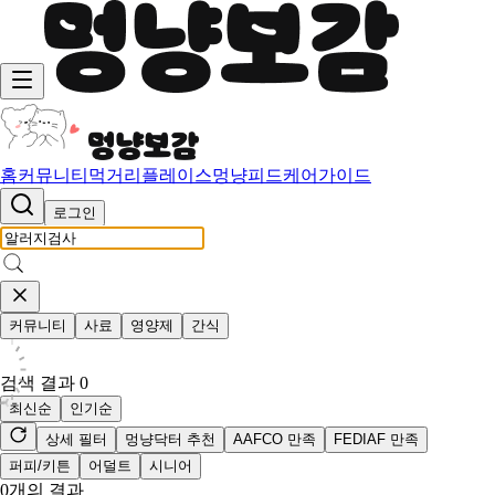
홈
커뮤니티
먹거리
플레이스
멍냥피드
케어가이드
로그인
커뮤니티
사료
영양제
간식
검색 결과
0
최신순
인기순
상세 필터
멍냥닥터 추천
AAFCO 만족
FEDIAF 만족
퍼피/키튼
어덜트
시니어
0
개의 결과