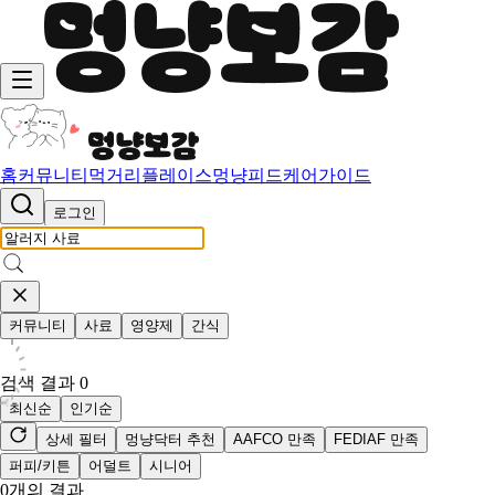
홈
커뮤니티
먹거리
플레이스
멍냥피드
케어가이드
로그인
커뮤니티
사료
영양제
간식
검색 결과
0
최신순
인기순
상세 필터
멍냥닥터 추천
AAFCO 만족
FEDIAF 만족
퍼피/키튼
어덜트
시니어
0
개의 결과