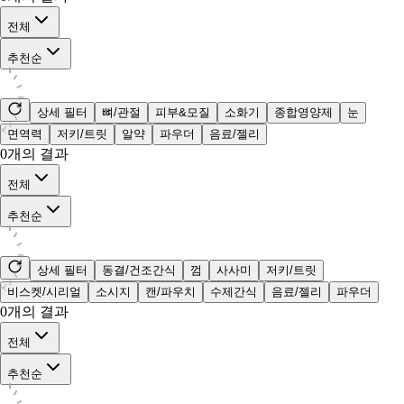
전체
추천순
상세 필터
뼈/관절
피부&모질
소화기
종합영양제
눈
면역력
저키/트릿
알약
파우더
음료/젤리
0
개의 결과
전체
추천순
상세 필터
동결/건조간식
껌
사사미
저키/트릿
비스켓/시리얼
소시지
캔/파우치
수제간식
음료/젤리
파우더
0
개의 결과
전체
추천순