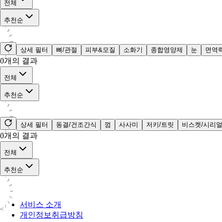
전체
추천순
상세 필터
뼈/관절
피부&모질
소화기
종합영양제
눈
면역
0
개의 결과
전체
추천순
상세 필터
동결/건조간식
껌
사사미
저키/트릿
비스켓/시리
0
개의 결과
전체
추천순
서비스 소개
개인정보취급방침