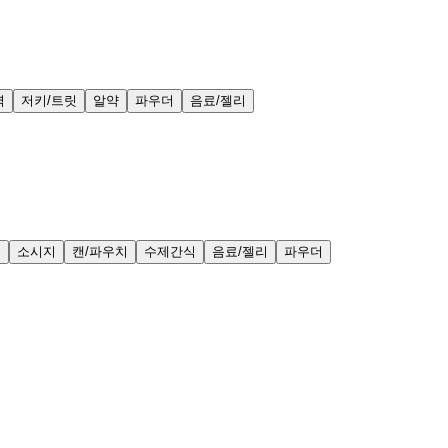
력
저키/트릿
알약
파우더
음료/젤리
얼
소시지
캔/파우치
수제간식
음료/젤리
파우더