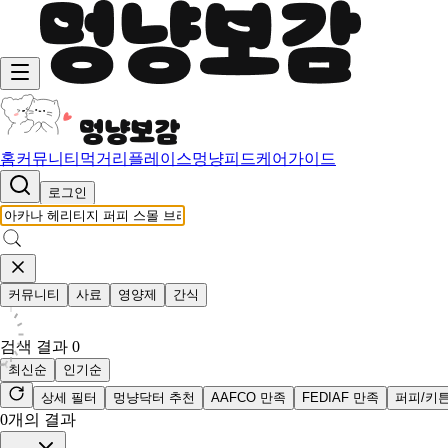
홈
커뮤니티
먹거리
플레이스
멍냥피드
케어가이드
로그인
커뮤니티
사료
영양제
간식
검색 결과
0
최신순
인기순
상세 필터
멍냥닥터 추천
AAFCO 만족
FEDIAF 만족
퍼피/키
0
개의 결과