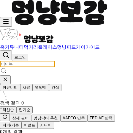
홈
커뮤니티
먹거리
플레이스
멍냥피드
케어가이드
로그인
커뮤니티
사료
영양제
간식
검색 결과
0
최신순
인기순
상세 필터
멍냥닥터 추천
AAFCO 만족
FEDIAF 만족
퍼피/키튼
어덜트
시니어
0
개의 결과