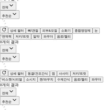
전체
추천순
상세 필터
뼈/관절
피부&모질
소화기
종합영양제
눈
면역력
저키/트릿
알약
파우더
음료/젤리
0
개의 결과
전체
추천순
상세 필터
동결/건조간식
껌
사사미
저키/트릿
비스켓/시리얼
소시지
캔/파우치
수제간식
음료/젤리
파우더
0
개의 결과
전체
추천순