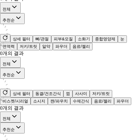
전체
추천순
상세 필터
뼈/관절
피부&모질
소화기
종합영양제
눈
면역력
저키/트릿
알약
파우더
음료/젤리
0
개의 결과
전체
추천순
상세 필터
동결/건조간식
껌
사사미
저키/트릿
비스켓/시리얼
소시지
캔/파우치
수제간식
음료/젤리
파우더
0
개의 결과
전체
추천순