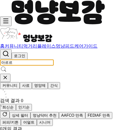
홈
커뮤니티
먹거리
플레이스
멍냥피드
케어가이드
로그인
커뮤니티
사료
영양제
간식
검색 결과
0
최신순
인기순
상세 필터
멍냥닥터 추천
AAFCO 만족
FEDIAF 만족
퍼피/키튼
어덜트
시니어
0
개의 결과