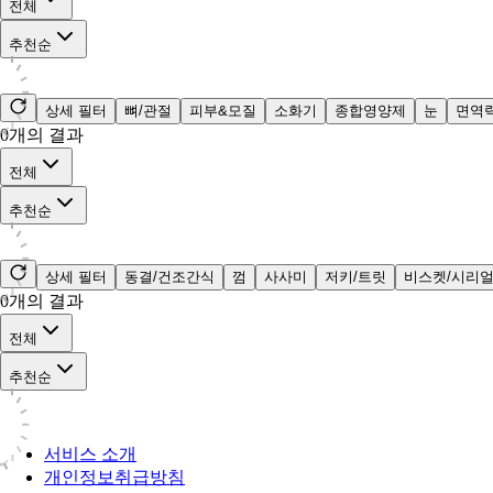
전체
추천순
상세 필터
뼈/관절
피부&모질
소화기
종합영양제
눈
면역
0
개의 결과
전체
추천순
상세 필터
동결/건조간식
껌
사사미
저키/트릿
비스켓/시리
0
개의 결과
전체
추천순
서비스 소개
개인정보취급방침