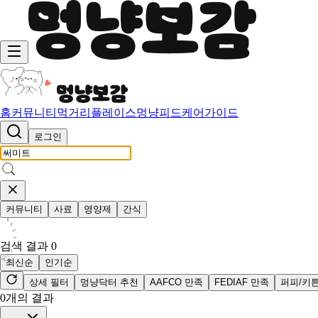
홈
커뮤니티
먹거리
플레이스
멍냥피드
케어가이드
로그인
커뮤니티
사료
영양제
간식
검색 결과
0
최신순
인기순
상세 필터
멍냥닥터 추천
AAFCO 만족
FEDIAF 만족
퍼피/키
0
개의 결과