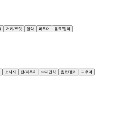
력
저키/트릿
알약
파우더
음료/젤리
얼
소시지
캔/파우치
수제간식
음료/젤리
파우더