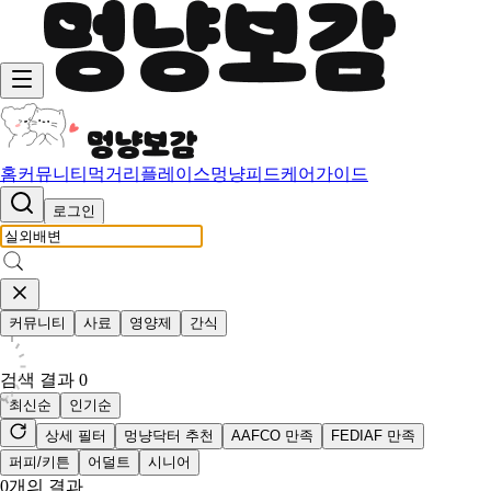
홈
커뮤니티
먹거리
플레이스
멍냥피드
케어가이드
로그인
커뮤니티
사료
영양제
간식
검색 결과
0
최신순
인기순
상세 필터
멍냥닥터 추천
AAFCO 만족
FEDIAF 만족
퍼피/키튼
어덜트
시니어
0
개의 결과