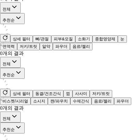
전체
추천순
상세 필터
뼈/관절
피부&모질
소화기
종합영양제
눈
면역력
저키/트릿
알약
파우더
음료/젤리
0
개의 결과
전체
추천순
상세 필터
동결/건조간식
껌
사사미
저키/트릿
비스켓/시리얼
소시지
캔/파우치
수제간식
음료/젤리
파우더
0
개의 결과
전체
추천순