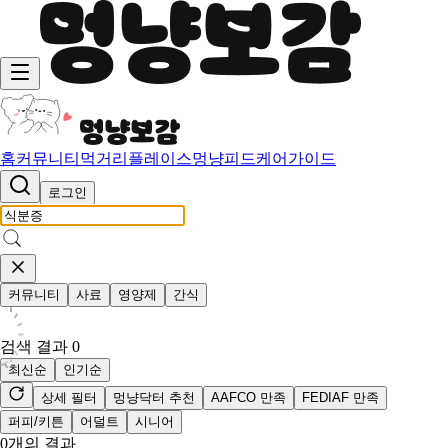
홈
커뮤니티
먹거리
플레이스
멍냥피드
케어가이드
로그인
커뮤니티
사료
영양제
간식
검색 결과
0
최신순
인기순
상세 필터
멍냥닥터 추천
AAFCO 만족
FEDIAF 만족
퍼피/키튼
어덜트
시니어
0
개의 결과