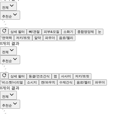
전체
추천순
상세 필터
뼈/관절
피부&모질
소화기
종합영양제
눈
면역력
저키/트릿
알약
파우더
음료/젤리
0
개의 결과
전체
추천순
상세 필터
동결/건조간식
껌
사사미
저키/트릿
비스켓/시리얼
소시지
캔/파우치
수제간식
음료/젤리
파우더
0
개의 결과
전체
추천순