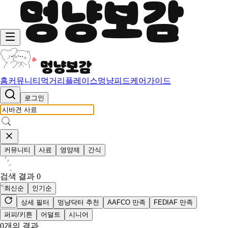
홈
커뮤니티
먹거리
플레이스
멍냥피드
케어가이드
로그인
커뮤니티
사료
영양제
간식
검색 결과
0
최신순
인기순
상세 필터
멍냥닥터 추천
AAFCO 만족
FEDIAF 만족
퍼피/키튼
어덜트
시니어
0
개의 결과