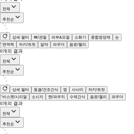
전체
추천순
상세 필터
뼈/관절
피부&모질
소화기
종합영양제
눈
면역력
저키/트릿
알약
파우더
음료/젤리
0
개의 결과
전체
추천순
상세 필터
동결/건조간식
껌
사사미
저키/트릿
비스켓/시리얼
소시지
캔/파우치
수제간식
음료/젤리
파우더
0
개의 결과
전체
추천순