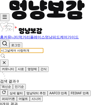
홈
커뮤니티
먹거리
플레이스
멍냥피드
케어가이드
로그인
커뮤니티
사료
영양제
간식
검색 결과
0
최신순
인기순
상세 필터
멍냥닥터 추천
AAFCO 만족
FEDIAF 만족
퍼피/키튼
어덜트
시니어
0
개의 결과