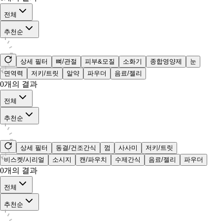
전체
추천순
상세 필터
뼈/관절
피부&모질
소화기
종합영양제
눈
면역력
저키/트릿
알약
파우더
음료/젤리
0
개의 결과
전체
추천순
상세 필터
동결/건조간식
껌
사사미
저키/트릿
비스켓/시리얼
소시지
캔/파우치
수제간식
음료/젤리
파우더
0
개의 결과
전체
추천순