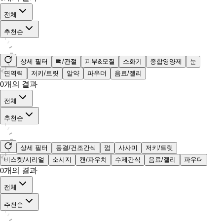
전체
추천순
상세 필터
뼈/관절
피부&모질
소화기
종합영양제
눈
면역력
저키/트릿
알약
파우더
음료/젤리
0
개의 결과
전체
추천순
상세 필터
동결/건조간식
껌
사사미
저키/트릿
비스켓/시리얼
소시지
캔/파우치
수제간식
음료/젤리
파우더
0
개의 결과
전체
추천순