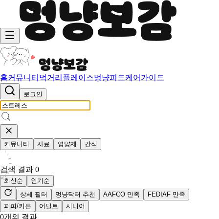
홈
커뮤니티
먹거리
플레이스
멍냥피드
케어가이드
로그인
커뮤니티
사료
영양제
간식
검색 결과
0
최신순
인기순
상세 필터
멍냥닥터 추천
AAFCO 만족
FEDIAF 만족
퍼피/키튼
어덜트
시니어
0
개의 결과