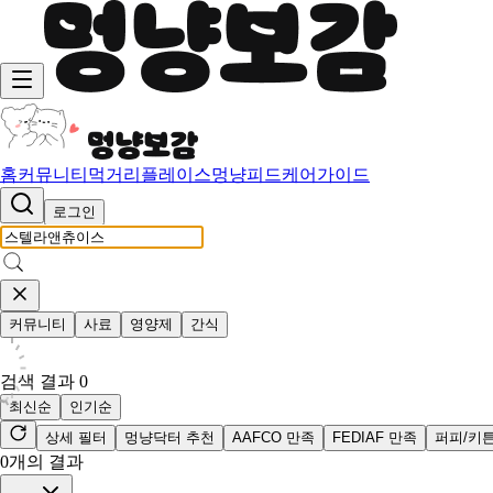
홈
커뮤니티
먹거리
플레이스
멍냥피드
케어가이드
로그인
커뮤니티
사료
영양제
간식
검색 결과
0
최신순
인기순
상세 필터
멍냥닥터 추천
AAFCO 만족
FEDIAF 만족
퍼피/키
0
개의 결과