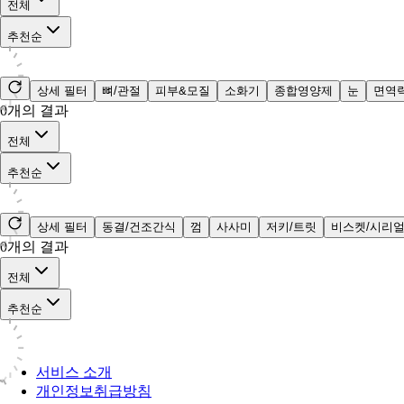
전체
추천순
상세 필터
뼈/관절
피부&모질
소화기
종합영양제
눈
면역
0
개의 결과
전체
추천순
상세 필터
동결/건조간식
껌
사사미
저키/트릿
비스켓/시리
0
개의 결과
전체
추천순
서비스 소개
개인정보취급방침