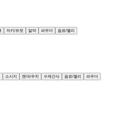
력
저키/트릿
알약
파우더
음료/젤리
얼
소시지
캔/파우치
수제간식
음료/젤리
파우더